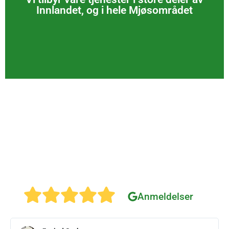
Trefelling Hafjell, Trefelling Kvitfjell,
Innlandet, og i hele Mjøsområdet
Trefelling Lillehammer, Trefelling Gjøvik,
Serviceområder
Ta en titt på noen tilbakemeldinger fra
våre kunder
Klikk gjerne på knappen, og se alle anmeldelser direkte i
google profilen vår.
Anmeldelser