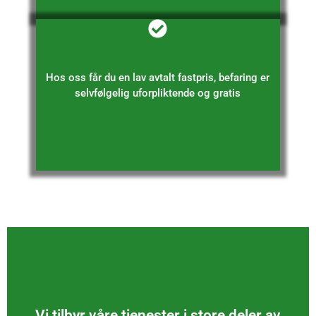
Hos oss får du en lav avtalt fastpris, befaring er
selvfølgelig uforpliktende og gratis
Trefelling Moelv, Trefelling Gausdal
Trefelling Ringsaker, Trefelling Brumunddal,
Vi tilbyr våre tjenester i store deler av