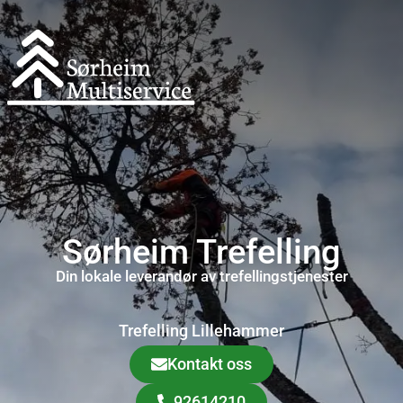
Sørheim Trefelling
Din lokale leverandør av trefellingstjenester
Trefelling
Lillehammer
Kontakt oss
92614210